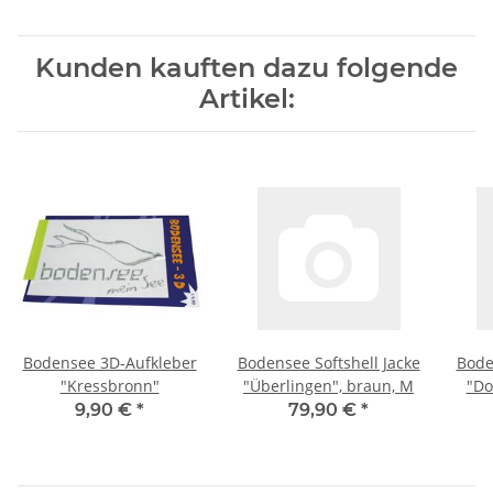
Kunden kauften dazu folgende
Artikel:
Bodensee 3D-Aufkleber
Bodensee Softshell Jacke
Bode
"Kressbronn"
"Überlingen", braun, M
"Do
9,90 €
*
79,90 €
*