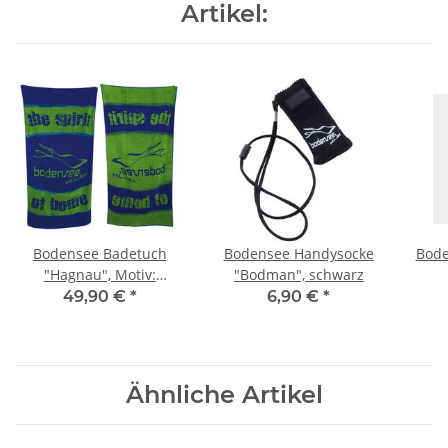
Artikel:
Bodensee Badetuch
Bodensee Handysocke
Bode
"Hagnau", Motiv:
"Bodman", schwarz
Kompass
49,90 €
*
6,90 €
*
Ähnliche Artikel