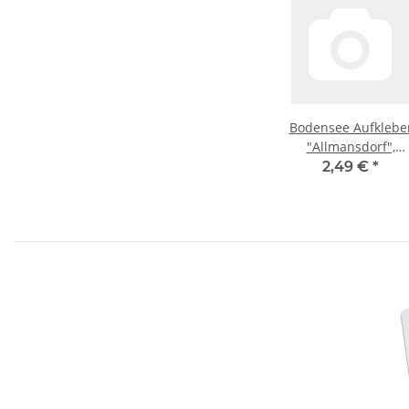
Bodensee Aufklebe
"Allmansdorf",
transparent - silbe
2,49 €
*