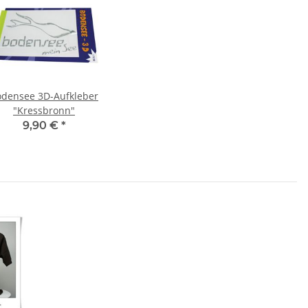
odensee 3D-Aufkleber
"Kressbronn"
9,90 €
*