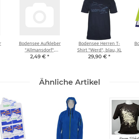
r
Bodensee Aufkleber
Bodensee Herren T-
B
"Allmansdorf",
Shirt "Werd", blau, XL
r
transparent - blau/grün
2,49 €
*
29,90 €
*
Ähnliche Artikel