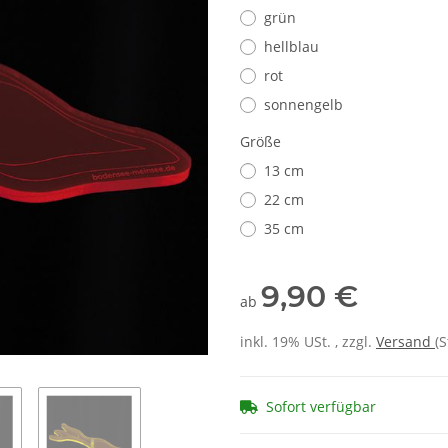
grün
hellblau
rot
sonnengelb
Größe
13 cm
22 cm
35 cm
9,90 €
ab
inkl. 19% USt. , zzgl.
Versand
(
Sofort verfügbar