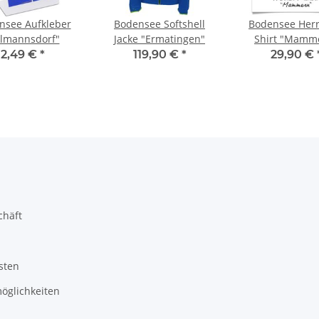
nsee Aufkleber
Bodensee Softshell
Bodensee Herr
llmannsdorf"
Jacke "Ermatingen"
Shirt "Mamm
2,49 €
*
119,90 €
*
29,90 €
chäft
sten
öglichkeiten