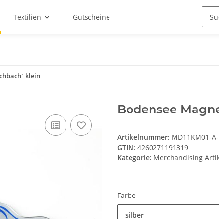
Textilien
Gutscheine
chbach" klein
Bodensee Magnet
Artikelnummer:
MD11KM01-A-
GTIN:
4260271191319
Kategorie:
Merchandising Artik
Farbe
silber