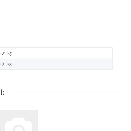
0,01 kg
0,01
kg
l: