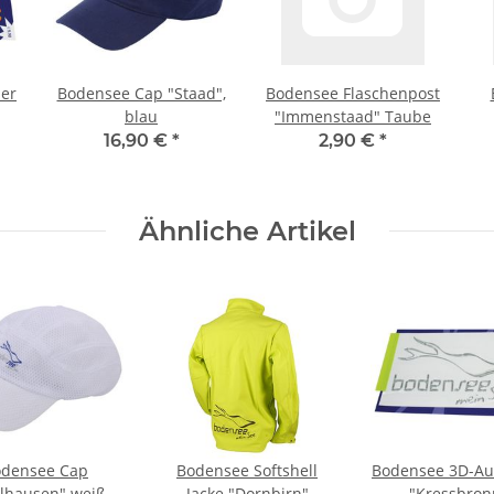
er
Bodensee Cap "Staad",
Bodensee Flaschenpost
blau
"Immenstaad" Taube
tr
16,90 €
*
2,90 €
*
Ähnliche Artikel
densee Cap
Bodensee Softshell
Bodensee 3D-Au
lhausen" weiß
Jacke "Dornbirn"
"Kressbron