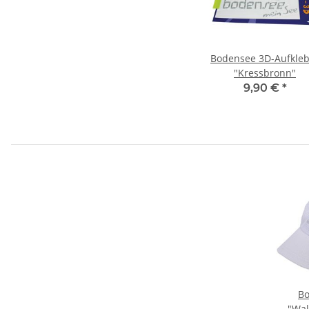
Bodensee 3D-Aufkleb
"Kressbronn"
9,90 €
*
Bo
"Wal