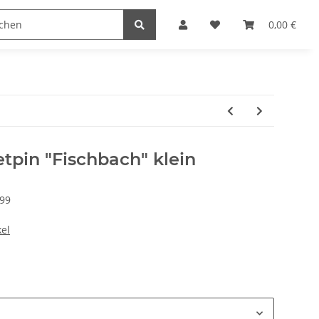
0,00 €
pin "Fischbach" klein
99
el