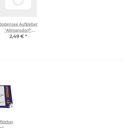
Bodensee Aufkleber
"Allmansdorf",
ansparent - blau/grün
2,49 €
*
fkleber
n"