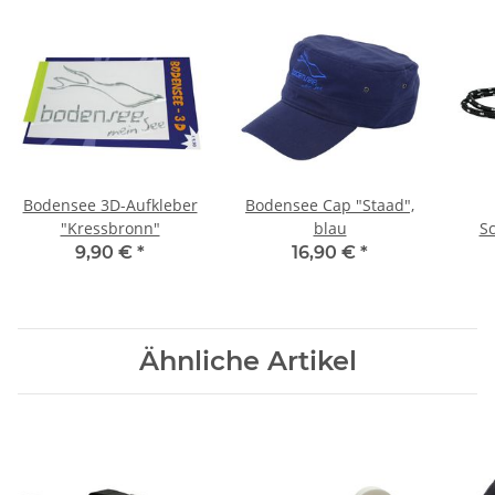
Bodensee 3D-Aufkleber
Bodensee Cap "Staad",
"Kressbronn"
blau
S
"Wan
9,90 €
*
16,90 €
*
Ähnliche Artikel