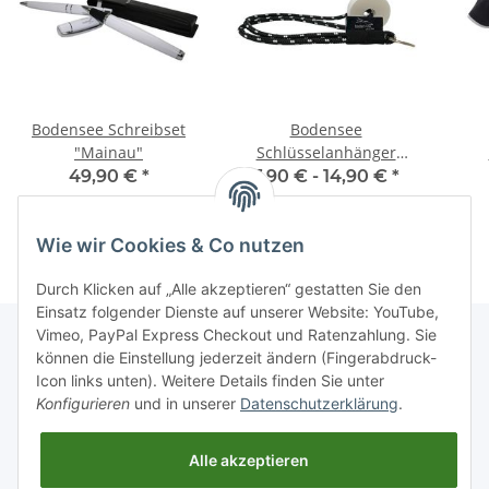
Bodensee Schreibset
Bodensee
"Mainau"
Schlüsselanhänger
"Wangen" (optional
49,90 €
*
7,90 € -
14,90 €
*
schwimmfähig)
Wie wir Cookies & Co nutzen
Durch Klicken auf „Alle akzeptieren“ gestatten Sie den
Einsatz folgender Dienste auf unserer Website: YouTube,
Vimeo, PayPal Express Checkout und Ratenzahlung. Sie
können die Einstellung jederzeit ändern (Fingerabdruck-
Icon links unten). Weitere Details finden Sie unter
Informationen
Konfigurieren
und in unserer
Datenschutzerklärung
.
Über uns
Alle akzeptieren