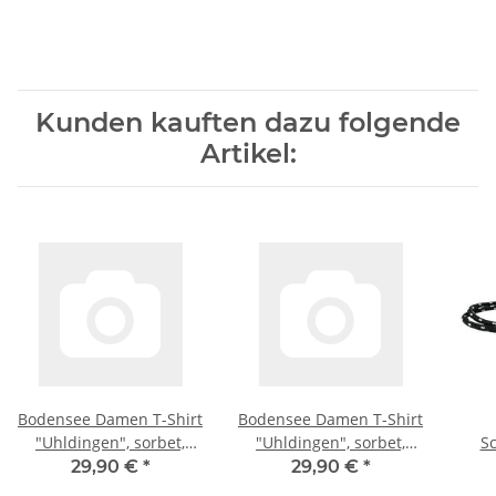
Kunden kauften dazu folgende
Artikel:
Bodensee Damen T-Shirt
Bodensee Damen T-Shirt
"Uhldingen", sorbet,
"Uhldingen", sorbet,
S
Print: weiß, S
Print: weiß, M
"Wan
29,90 €
*
29,90 €
*
c