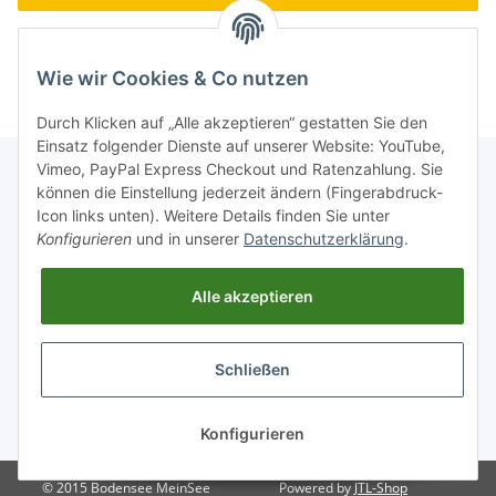
Neu hier?
Jetzt registrieren!
Passwort vergessen
Wie wir Cookies & Co nutzen
Durch Klicken auf „Alle akzeptieren“ gestatten Sie den
Einsatz folgender Dienste auf unserer Website: YouTube,
Vimeo, PayPal Express Checkout und Ratenzahlung. Sie
können die Einstellung jederzeit ändern (Fingerabdruck-
Icon links unten). Weitere Details finden Sie unter
Informationen
Konfigurieren
und in unserer
Datenschutzerklärung
.
Über uns
Alle akzeptieren
Schließen
* Alle Preise inkl. gesetzlicher USt., zzgl.
Versand
Konfigurieren
© 2015 Bodensee MeinSee
Powered by
JTL-Shop