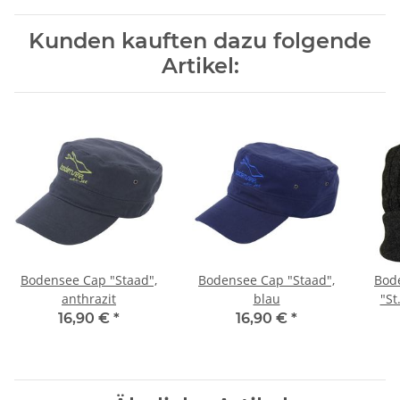
Kunden kauften dazu folgende
Artikel:
Bodensee Cap "Staad",
Bodensee Cap "Staad",
Bod
anthrazit
blau
"St
16,90 €
*
16,90 €
*