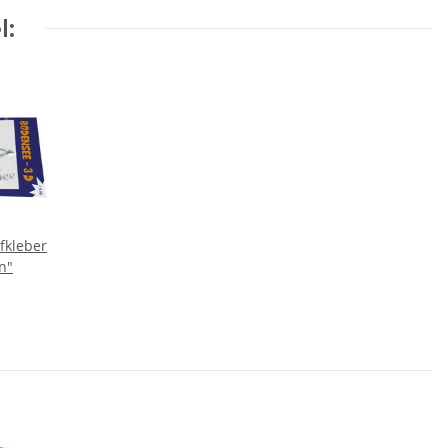
l:
fkleber
n"