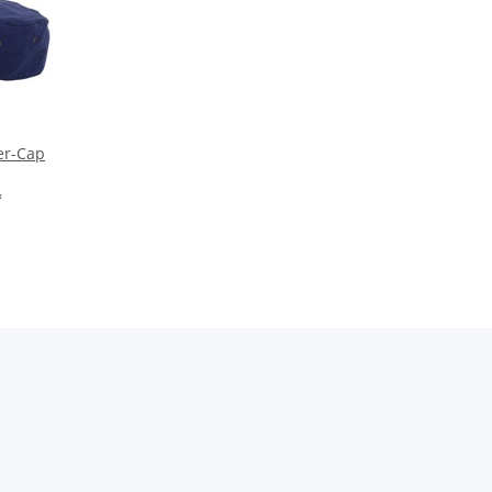
er-Cap
*