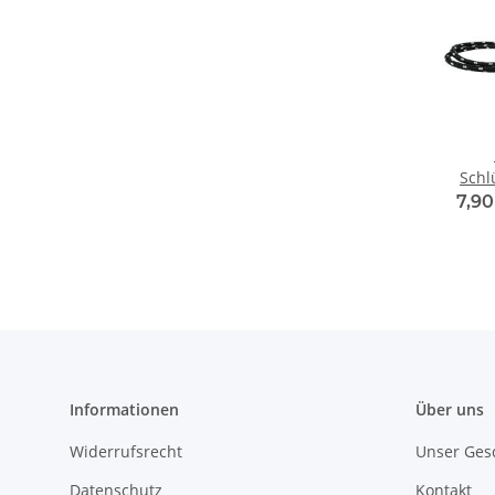
Schl
"Wan
7,90
sc
Informationen
Über uns
Widerrufsrecht
Unser Ges
Datenschutz
Kontakt