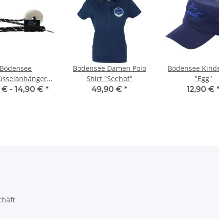
Bodensee
Bodensee Damen Polo
Bodensee Kind
üsselanhänger
Shirt "Seehof"
"Egg"
gen" (optional
 € -
14,90 €
*
49,90 €
*
12,90 €
hwimmfähig)
chäft