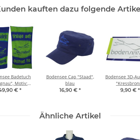
unden kauften dazu folgende Artike
nsee Badetuch
Bodensee Cap "Staad",
Bodensee 3D-Au
gnau", Motiv:
blau
"Kressbron
Kompass
49,90 €
*
16,90 €
*
9,90 €
*
Ähnliche Artikel