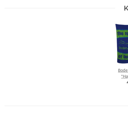
K
Bode
"Ha